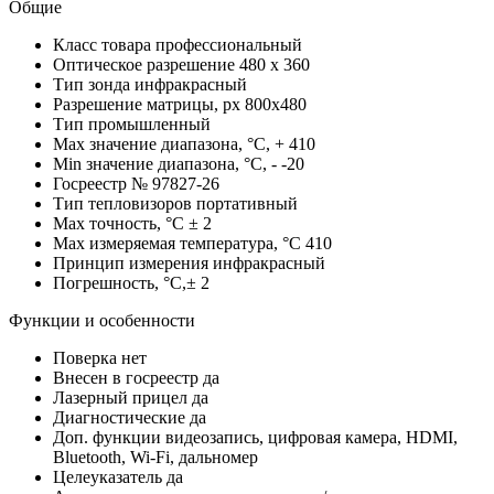
Общие
Класс товара
профессиональный
Оптическое разрешение
480 x 360
Тип зонда
инфракрасный
Разрешение матрицы, px
800x480
Тип
промышленный
Max значение диапазона, °C, +
410
Min значение диапазона, °C, -
-20
Госреестр №
97827-26
Тип тепловизоров
портативный
Max точность, °С
± 2
Max измеряемая температура, °С
410
Принцип измерения
инфракрасный
Погрешность, °C,±
2
Функции и особенности
Поверка
нет
Внесен в госреестр
да
Лазерный прицел
да
Диагностические
да
Доп. функции
видеозапись, цифровая камера, HDMI,
Bluetooth, Wi-Fi, дальномер
Целеуказатель
да