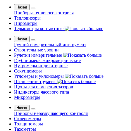
Назад
Приборы теплового контроля
Тепловизоры
Пирометры
Термометры контактные
Назад
Ручной измерительный инструмент
Строительные уровни
Рулетки измерительные
Глубиномеры микрометрические
Нутромеры индикаторные
Секундомеры
Угломеры и уклономеры
Штангенинструмент
Щупы для измерения зазоров
Индикаторы часового типа
Микрометры
Назад
Приборы неразрушающего контроля
Склерометры
Толщиномеры
Тахометры