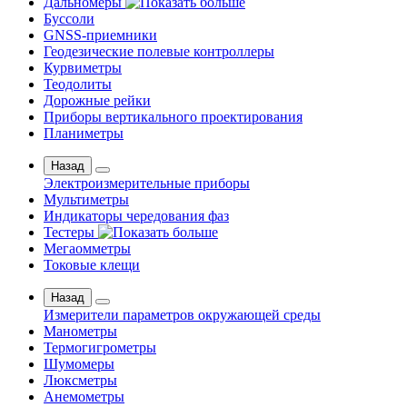
Дальномеры
Буссоли
GNSS-приемники
Геодезические полевые контроллеры
Курвиметры
Теодолиты
Дорожные рейки
Приборы вертикального проектирования
Планиметры
Назад
Электроизмерительные приборы
Мультиметры
Индикаторы чередования фаз
Тестеры
Мегаомметры
Токовые клещи
Назад
Измерители параметров окружающей среды
Манометры
Термогигрометры
Шумомеры
Люксметры
Анемометры