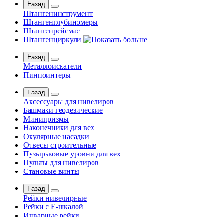
Назад
Штангенинструмент
Штангенглубиномеры
Штангенрейсмас
Штангенциркули
Назад
Металлоискатели
Пинпоинтеры
Назад
Аксессуары для нивелиров
Башмаки геодезические
Минипризмы
Наконечники для вех
Окулярные насадки
Отвесы строительные
Пузырьковые уровни для вех
Пульты для нивелиров
Становые винты
Назад
Рейки нивелирные
Рейки с Е-шкалой
Инварные рейки