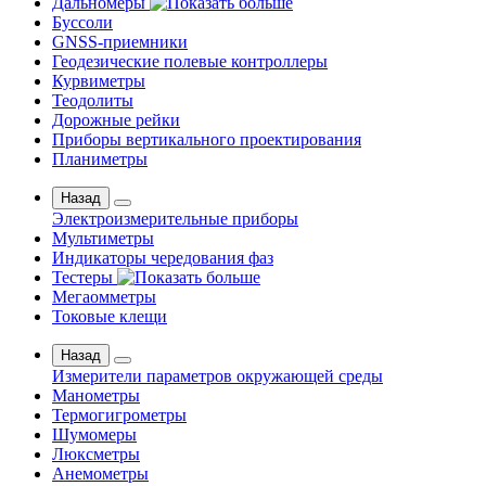
Дальномеры
Буссоли
GNSS-приемники
Геодезические полевые контроллеры
Курвиметры
Теодолиты
Дорожные рейки
Приборы вертикального проектирования
Планиметры
Назад
Электроизмерительные приборы
Мультиметры
Индикаторы чередования фаз
Тестеры
Мегаомметры
Токовые клещи
Назад
Измерители параметров окружающей среды
Манометры
Термогигрометры
Шумомеры
Люксметры
Анемометры