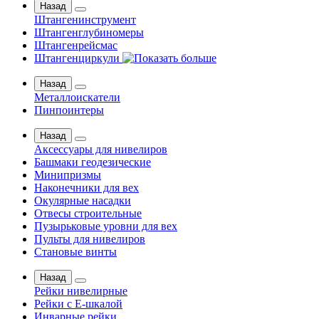
Назад
Штангенинструмент
Штангенглубиномеры
Штангенрейсмас
Штангенциркули
Назад
Металлоискатели
Пинпоинтеры
Назад
Аксессуары для нивелиров
Башмаки геодезические
Минипризмы
Наконечники для вех
Окулярные насадки
Отвесы строительные
Пузырьковые уровни для вех
Пульты для нивелиров
Становые винты
Назад
Рейки нивелирные
Рейки с Е-шкалой
Инварные рейки