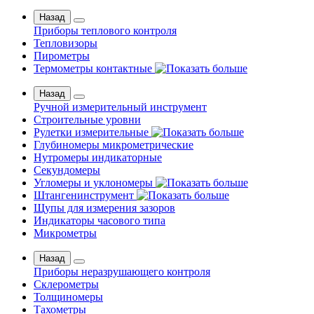
Назад
Приборы теплового контроля
Тепловизоры
Пирометры
Термометры контактные
Назад
Ручной измерительный инструмент
Строительные уровни
Рулетки измерительные
Глубиномеры микрометрические
Нутромеры индикаторные
Секундомеры
Угломеры и уклономеры
Штангенинструмент
Щупы для измерения зазоров
Индикаторы часового типа
Микрометры
Назад
Приборы неразрушающего контроля
Склерометры
Толщиномеры
Тахометры