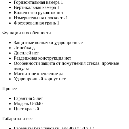
Горизонтальная камера
1
Вертикальная камера
1
Количество рукояток
нет
Измерительная плоскость
1
Фрезерованная грань
1
Функции и особенности
Защитные колпачки
ударопрочные
Линейка
да
Дисплей
нет
Раздвижная конструкция
нет
Особенности
защита от помутнения стекла, прочные
ампулы
Магнитное крепление
да
Ударопрочный корпус
нет
Прочее
Гарантия
5 лет
Модель
U6040
Цвет
красый
Габариты и вес
Габариты без упаковки, мм
400 x 50 x 17