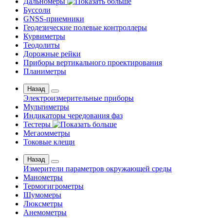
Дальномеры
Буссоли
GNSS-приемники
Геодезические полевые контроллеры
Курвиметры
Теодолиты
Дорожные рейки
Приборы вертикального проектирования
Планиметры
Назад
Электроизмерительные приборы
Мультиметры
Индикаторы чередования фаз
Тестеры
Мегаомметры
Токовые клещи
Назад
Измерители параметров окружающей среды
Манометры
Термогигрометры
Шумомеры
Люксметры
Анемометры