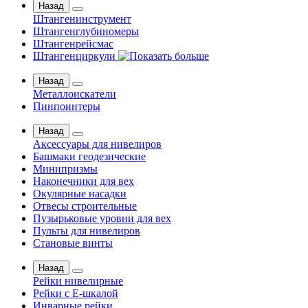
Назад
Штангенинструмент
Штангенглубиномеры
Штангенрейсмас
Штангенциркули
Назад
Металлоискатели
Пинпоинтеры
Назад
Аксессуары для нивелиров
Башмаки геодезические
Минипризмы
Наконечники для вех
Окулярные насадки
Отвесы строительные
Пузырьковые уровни для вех
Пульты для нивелиров
Становые винты
Назад
Рейки нивелирные
Рейки с Е-шкалой
Инварные рейки