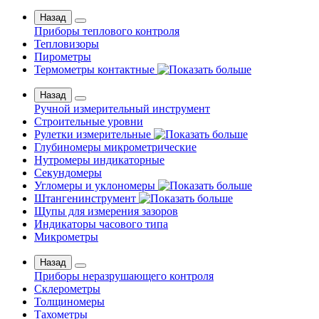
Назад
Приборы теплового контроля
Тепловизоры
Пирометры
Термометры контактные
Назад
Ручной измерительный инструмент
Строительные уровни
Рулетки измерительные
Глубиномеры микрометрические
Нутромеры индикаторные
Секундомеры
Угломеры и уклономеры
Штангенинструмент
Щупы для измерения зазоров
Индикаторы часового типа
Микрометры
Назад
Приборы неразрушающего контроля
Склерометры
Толщиномеры
Тахометры