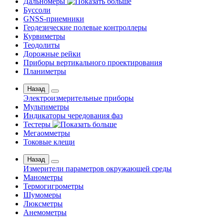
Дальномеры
Буссоли
GNSS-приемники
Геодезические полевые контроллеры
Курвиметры
Теодолиты
Дорожные рейки
Приборы вертикального проектирования
Планиметры
Назад
Электроизмерительные приборы
Мультиметры
Индикаторы чередования фаз
Тестеры
Мегаомметры
Токовые клещи
Назад
Измерители параметров окружающей среды
Манометры
Термогигрометры
Шумомеры
Люксметры
Анемометры