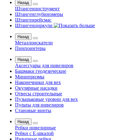
Назад
Штангенинструмент
Штангенглубиномеры
Штангенрейсмас
Штангенциркули
Назад
Металлоискатели
Пинпоинтеры
Назад
Аксессуары для нивелиров
Башмаки геодезические
Минипризмы
Наконечники для вех
Окулярные насадки
Отвесы строительные
Пузырьковые уровни для вех
Пульты для нивелиров
Становые винты
Назад
Рейки нивелирные
Рейки с Е-шкалой
Инварные рейки