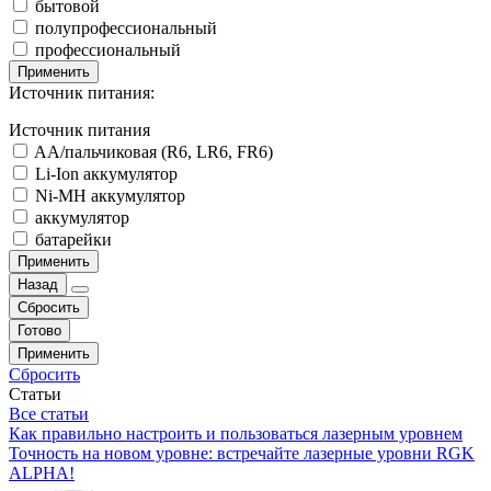
бытовой
полупрофессиональный
профессиональный
Применить
Источник питания:
Источник питания
AA/пальчиковая (R6, LR6, FR6)
Li-Ion аккумулятор
Ni-MH аккумулятор
аккумулятор
батарейки
Применить
Назад
Сбросить
Готово
Применить
Сбросить
Статьи
Все статьи
Как правильно настроить и пользоваться лазерным уровнем
Точность на новом уровне: встречайте лазерные уровни RGK
ALPHA!