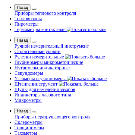
Назад
Приборы теплового контроля
Тепловизоры
Пирометры
Термометры контактные
Назад
Ручной измерительный инструмент
Строительные уровни
Рулетки измерительные
Глубиномеры микрометрические
Нутромеры индикаторные
Секундомеры
Угломеры и уклономеры
Штангенинструмент
Щупы для измерения зазоров
Индикаторы часового типа
Микрометры
Назад
Приборы неразрушающего контроля
Склерометры
Толщиномеры
Тахометры