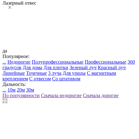
Лазерный отвес
да
Популярное:
...
Недорогие
Полупрофессиональные
Профессиональные
360
градусов
Для дома
Для плитки
Зеленый луч
Красный луч
Линейные
Точечные
3 луча
Для улицы
С магнитным
креплением
С отвесом
Со штативом
Дальность:
...
10м
20м
30м
По популярности
Сначала недорогие
Сначала дорогие