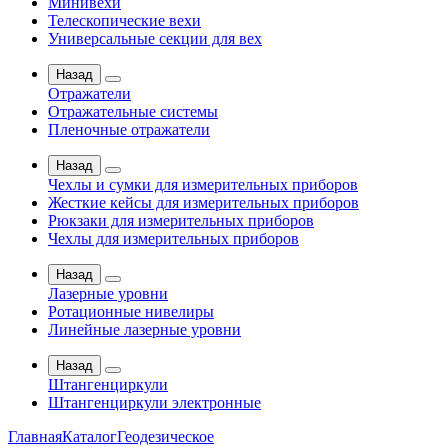
Минивехи
Телескопические вехи
Универсальные секции для вех
Назад
Отражатели
Отражательные системы
Пленочные отражатели
Назад
Чехлы и сумки для измерительных приборов
Жесткие кейсы для измерительных приборов
Рюкзаки для измерительных приборов
Чехлы для измерительных приборов
Назад
Лазерные уровни
Ротационные нивелиры
Линейные лазерные уровни
Назад
Штангенциркули
Штангенциркули электронные
Главная
Каталог
Геодезическое