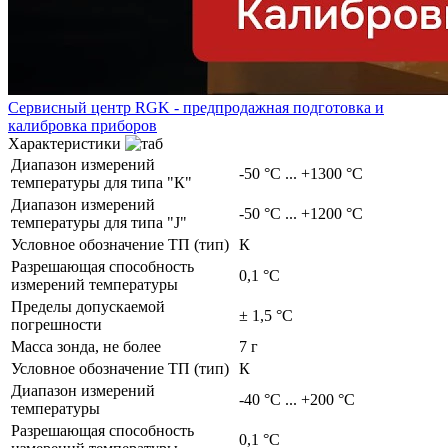
Сервисный центр RGK - предпродажная подготовка и
калибровка приборов
Характеристики
Диапазон измерений
-50 °С ... +1300 °С
температуры для типа "К"
Диапазон измерений
-50 °С ... +1200 °С
температуры для типа "J"
Условное обозначение ТП (тип)
К
Разрешающая способность
0,1 °С
измерений температуры
Пределы допускаемой
± 1,5 °C
погрешности
Масса зонда, не более
7 г
Условное обозначение ТП (тип)
К
Диапазон измерений
-40 °С ... +200 °С
температуры
Разрешающая способность
0,1 °С