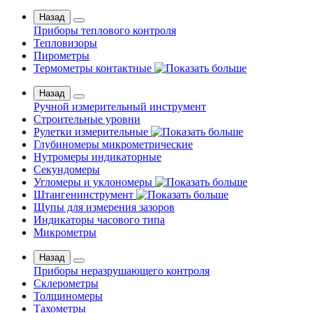
Назад
Приборы теплового контроля
Тепловизоры
Пирометры
Термометры контактные
Назад
Ручной измерительный инструмент
Строительные уровни
Рулетки измерительные
Глубиномеры микрометрические
Нутромеры индикаторные
Секундомеры
Угломеры и уклономеры
Штангенинструмент
Щупы для измерения зазоров
Индикаторы часового типа
Микрометры
Назад
Приборы неразрушающего контроля
Склерометры
Толщиномеры
Тахометры