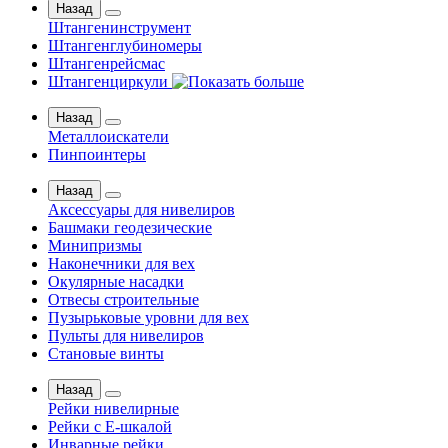
Назад
Штангенинструмент
Штангенглубиномеры
Штангенрейсмас
Штангенциркули
Назад
Металлоискатели
Пинпоинтеры
Назад
Аксессуары для нивелиров
Башмаки геодезические
Минипризмы
Наконечники для вех
Окулярные насадки
Отвесы строительные
Пузырьковые уровни для вех
Пульты для нивелиров
Становые винты
Назад
Рейки нивелирные
Рейки с Е-шкалой
Инварные рейки