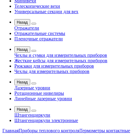
Минивехи
Телескопические вехи
Универсальные секции для вех
Назад
Отражатели
Отражательные системы
Пленочные отражатели
Назад
Чехлы и сумки для измерительных приборов
Жесткие кейсы для измерительных приборов
Рюкзаки для измерительных приборов
Чехлы для измерительных приборов
Назад
Лазерные уровни
Ротационные нивелиры
Линейные лазерные уровни
Назад
Штангенциркули
Штангенциркули электронные
Главная
Приборы теплового контроля
Термометры контактные