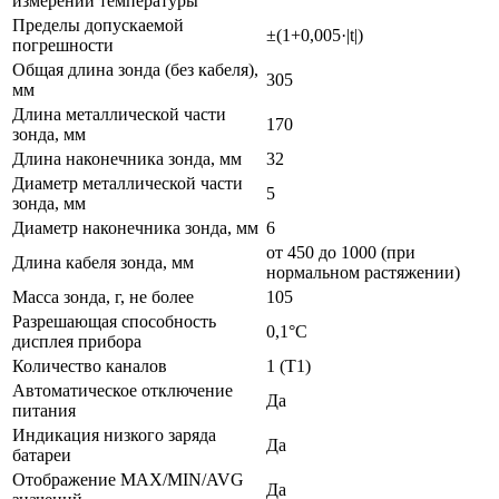
измерений температуры
Пределы допускаемой
±(1+0,005·|t|)
погрешности
Общая длина зонда (без кабеля),
305
мм
Длина металлической части
170
зонда, мм
Длина наконечника зонда, мм
32
Диаметр металлической части
5
зонда, мм
Диаметр наконечника зонда, мм
6
от 450 до 1000 (при
Длина кабеля зонда, мм
нормальном растяжении)
Масса зонда, г, не более
105
Разрешающая способность
0,1°С
дисплея прибора
Количество каналов
1 (T1)
Автоматическое отключение
Да
питания
Индикация низкого заряда
Да
батареи
Отображение MAX/MIN/AVG
Да