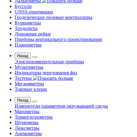
Дальномеры
Буссоли
GNSS-приемники
Геодезические полевые контроллеры
Курвиметры
Теодолиты
Дорожные рейки
Приборы вертикального проектирования
Планиметры
Назад
Электроизмерительные приборы
Мультиметры
Индикаторы чередования фаз
Тестеры
Мегаомметры
Токовые клещи
Назад
Измерители параметров окружающей среды
Манометры
Термогигрометры
Шумомеры
Люксметры
Анемометры