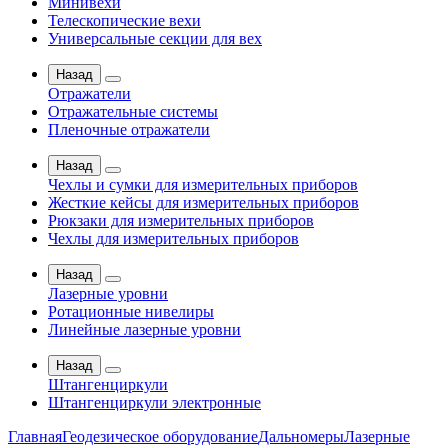
Минивехи
Телескопические вехи
Универсальные секции для вех
Назад
Отражатели
Отражательные системы
Пленочные отражатели
Назад
Чехлы и сумки для измерительных приборов
Жесткие кейсы для измерительных приборов
Рюкзаки для измерительных приборов
Чехлы для измерительных приборов
Назад
Лазерные уровни
Ротационные нивелиры
Линейные лазерные уровни
Назад
Штангенциркули
Штангенциркули электронные
Главная
Геодезическое оборудование
Дальномеры
Лазерные