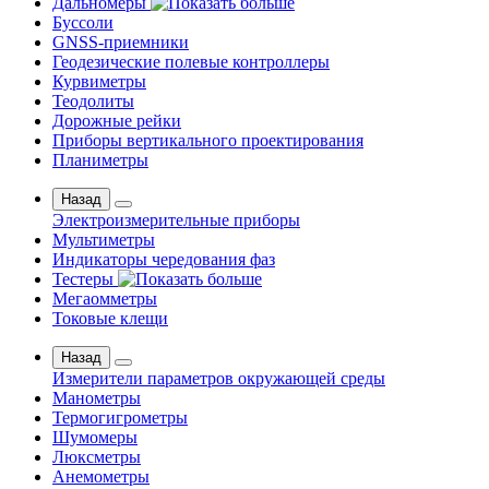
Дальномеры
Буссоли
GNSS-приемники
Геодезические полевые контроллеры
Курвиметры
Теодолиты
Дорожные рейки
Приборы вертикального проектирования
Планиметры
Назад
Электроизмерительные приборы
Мультиметры
Индикаторы чередования фаз
Тестеры
Мегаомметры
Токовые клещи
Назад
Измерители параметров окружающей среды
Манометры
Термогигрометры
Шумомеры
Люксметры
Анемометры