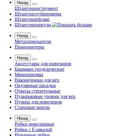
Назад
Штангенинструмент
Штангенглубиномеры
Штангенрейсмас
Штангенциркули
Назад
Металлоискатели
Пинпоинтеры
Назад
Аксессуары для нивелиров
Башмаки геодезические
Минипризмы
Наконечники для вех
Окулярные насадки
Отвесы строительные
Пузырьковые уровни для вех
Пульты для нивелиров
Становые винты
Назад
Рейки нивелирные
Рейки с Е-шкалой
Инварные рейки