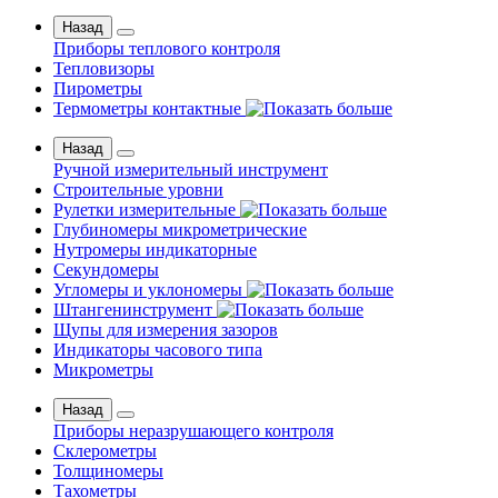
Назад
Приборы теплового контроля
Тепловизоры
Пирометры
Термометры контактные
Назад
Ручной измерительный инструмент
Строительные уровни
Рулетки измерительные
Глубиномеры микрометрические
Нутромеры индикаторные
Секундомеры
Угломеры и уклономеры
Штангенинструмент
Щупы для измерения зазоров
Индикаторы часового типа
Микрометры
Назад
Приборы неразрушающего контроля
Склерометры
Толщиномеры
Тахометры