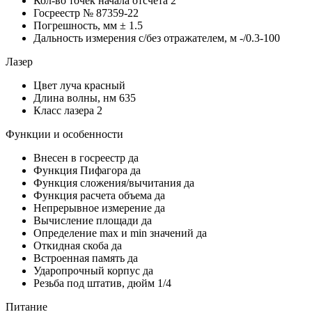
Кол-во точек начала отсчета
2
Госреестр №
87359-22
Погрешность, мм
± 1.5
Дальность измерения с/без отражателем, м
-/0.3-100
Лазер
Цвет луча
красный
Длина волны, нм
635
Класс лазера
2
Функции и особенности
Внесен в госреестр
да
Функция Пифагора
да
Функция сложения/вычитания
да
Функция расчета объема
да
Непрерывное измерение
да
Вычисление площади
да
Определение mах и min значений
да
Откидная скоба
да
Встроенная память
да
Ударопрочный корпус
да
Резьба под штатив, дюйм
1/4
Питание