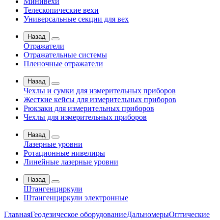
Минивехи
Телескопические вехи
Универсальные секции для вех
Назад
Отражатели
Отражательные системы
Пленочные отражатели
Назад
Чехлы и сумки для измерительных приборов
Жесткие кейсы для измерительных приборов
Рюкзаки для измерительных приборов
Чехлы для измерительных приборов
Назад
Лазерные уровни
Ротационные нивелиры
Линейные лазерные уровни
Назад
Штангенциркули
Штангенциркули электронные
Главная
Геодезическое оборудование
Дальномеры
Оптические