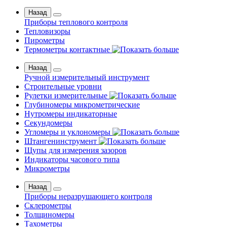
Назад
Приборы теплового контроля
Тепловизоры
Пирометры
Термометры контактные
Назад
Ручной измерительный инструмент
Строительные уровни
Рулетки измерительные
Глубиномеры микрометрические
Нутромеры индикаторные
Секундомеры
Угломеры и уклономеры
Штангенинструмент
Щупы для измерения зазоров
Индикаторы часового типа
Микрометры
Назад
Приборы неразрушающего контроля
Склерометры
Толщиномеры
Тахометры