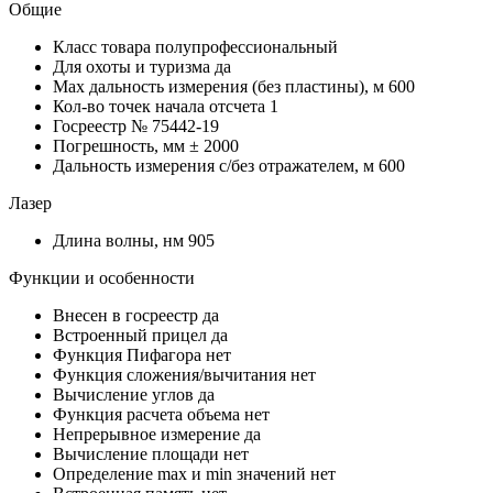
Общие
Класс товара
полупрофессиональный
Для охоты и туризма
да
Мах дальность измерения (без пластины), м
600
Кол-во точек начала отсчета
1
Госреестр №
75442-19
Погрешность, мм
± 2000
Дальность измерения с/без отражателем, м
600
Лазер
Длина волны, нм
905
Функции и особенности
Внесен в госреестр
да
Встроенный прицел
да
Функция Пифагора
нет
Функция сложения/вычитания
нет
Вычисление углов
да
Функция расчета объема
нет
Непрерывное измерение
да
Вычисление площади
нет
Определение mах и min значений
нет