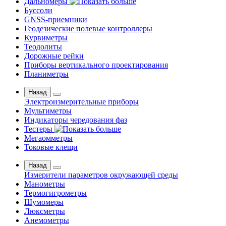
Дальномеры
Буссоли
GNSS-приемники
Геодезические полевые контроллеры
Курвиметры
Теодолиты
Дорожные рейки
Приборы вертикального проектирования
Планиметры
Назад
Электроизмерительные приборы
Мультиметры
Индикаторы чередования фаз
Тестеры
Мегаомметры
Токовые клещи
Назад
Измерители параметров окружающей среды
Манометры
Термогигрометры
Шумомеры
Люксметры
Анемометры