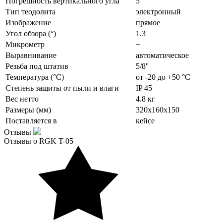
Погрешность вертикального угла
5''
Тип теодолита
электронный
Изображение
прямое
Угол обзора (°)
1.3
Микрометр
+
Выравнивание
автоматическое
Резьба под штатив
5/8''
Температура (°C)
от -20 до +50 °C
Степень защиты от пыли и влаги
IP 45
Вес нетто
4.8 кг
Размеры (мм)
320х160х150
Поставляется в
кейсе
Отзывы
Отзывы о RGK T-05