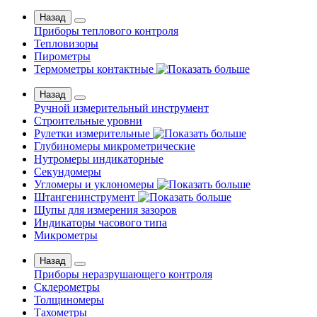
Назад
Приборы теплового контроля
Тепловизоры
Пирометры
Термометры контактные
Назад
Ручной измерительный инструмент
Строительные уровни
Рулетки измерительные
Глубиномеры микрометрические
Нутромеры индикаторные
Секундомеры
Угломеры и уклономеры
Штангенинструмент
Щупы для измерения зазоров
Индикаторы часового типа
Микрометры
Назад
Приборы неразрушающего контроля
Склерометры
Толщиномеры
Тахометры