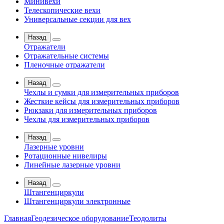
Минивехи
Телескопические вехи
Универсальные секции для вех
Назад
Отражатели
Отражательные системы
Пленочные отражатели
Назад
Чехлы и сумки для измерительных приборов
Жесткие кейсы для измерительных приборов
Рюкзаки для измерительных приборов
Чехлы для измерительных приборов
Назад
Лазерные уровни
Ротационные нивелиры
Линейные лазерные уровни
Назад
Штангенциркули
Штангенциркули электронные
Главная
Геодезическое оборудование
Теодолиты