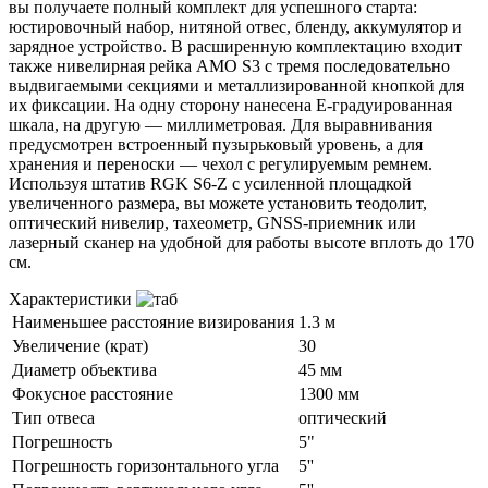
вы получаете полный комплект для успешного старта:
юстировочный набор, нитяной отвес, бленду, аккумулятор и
зарядное устройство. В расширенную комплектацию входит
также нивелирная рейка AMO S3 с тремя последовательно
выдвигаемыми секциями и металлизированной кнопкой для
их фиксации. На одну сторону нанесена Е-градуированная
шкала, на другую — миллиметровая. Для выравнивания
предусмотрен встроенный пузырьковый уровень, а для
хранения и переноски — чехол с регулируемым ремнем.
Используя штатив RGK S6-Z с усиленной площадкой
увеличенного размера, вы можете установить теодолит,
оптический нивелир, тахеометр, GNSS-приемник или
лазерный сканер на удобной для работы высоте вплоть до 170
см.
Характеристики
Наименьшее расстояние визирования
1.3 м
Увеличение (крат)
30
Диаметр объектива
45 мм
Фокусное расстояние
1300 мм
Тип отвеса
оптический
Погрешность
5"
Погрешность горизонтального угла
5''