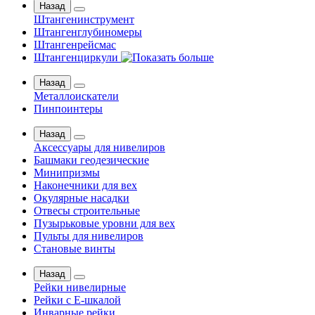
Назад
Штангенинструмент
Штангенглубиномеры
Штангенрейсмас
Штангенциркули
Назад
Металлоискатели
Пинпоинтеры
Назад
Аксессуары для нивелиров
Башмаки геодезические
Минипризмы
Наконечники для вех
Окулярные насадки
Отвесы строительные
Пузырьковые уровни для вех
Пульты для нивелиров
Становые винты
Назад
Рейки нивелирные
Рейки с Е-шкалой
Инварные рейки