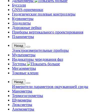
Дальномеры
Буссоли
GNSS-приемники
Геодезические полевые контроллеры
Курвиметры
Теодолиты
Дорожные рейки
Приборы вертикального проектирования
Планиметры
Назад
Электроизмерительные приборы
Мультиметры
Индикаторы чередования фаз
Тестеры
Мегаомметры
Токовые клещи
Назад
Измерители параметров окружающей среды
Манометры
Термогигрометры
Шумомеры
Люксметры
Анемометры