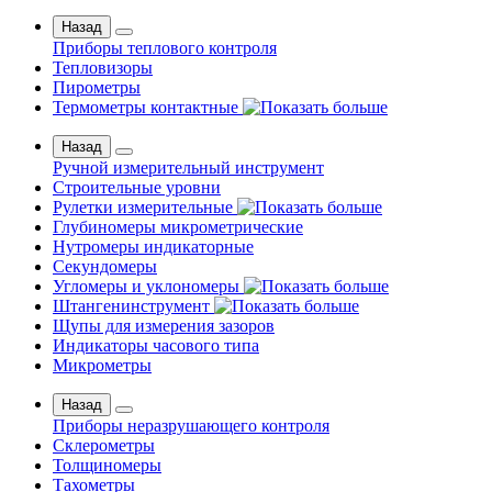
Назад
Приборы теплового контроля
Тепловизоры
Пирометры
Термометры контактные
Назад
Ручной измерительный инструмент
Строительные уровни
Рулетки измерительные
Глубиномеры микрометрические
Нутромеры индикаторные
Секундомеры
Угломеры и уклономеры
Штангенинструмент
Щупы для измерения зазоров
Индикаторы часового типа
Микрометры
Назад
Приборы неразрушающего контроля
Склерометры
Толщиномеры
Тахометры