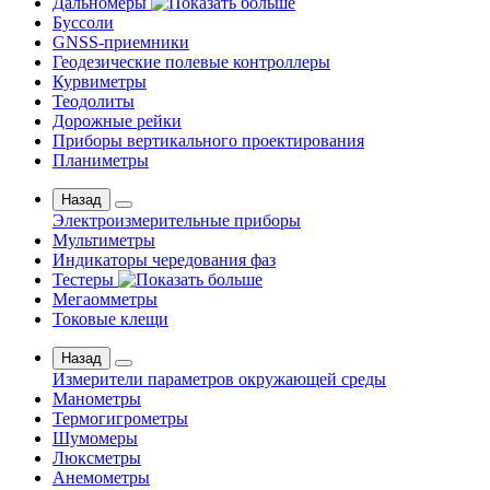
Дальномеры
Буссоли
GNSS-приемники
Геодезические полевые контроллеры
Курвиметры
Теодолиты
Дорожные рейки
Приборы вертикального проектирования
Планиметры
Назад
Электроизмерительные приборы
Мультиметры
Индикаторы чередования фаз
Тестеры
Мегаомметры
Токовые клещи
Назад
Измерители параметров окружающей среды
Манометры
Термогигрометры
Шумомеры
Люксметры
Анемометры