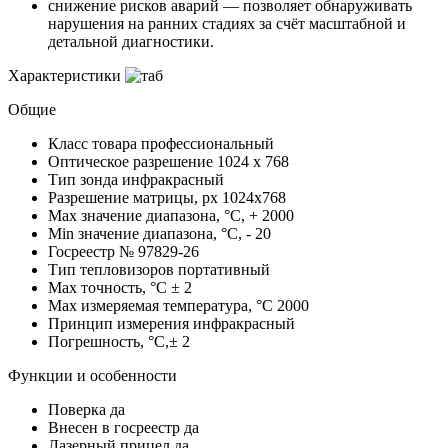
снижение рисков аварий — позволяет обнаруживать
нарушения на ранних стадиях за счёт масштабной и
детальной диагностики.
Характеристики
Общие
Класс товара
профессиональный
Оптическое разрешение
1024 x 768
Тип зонда
инфракрасный
Разрешение матрицы, px
1024x768
Max значение диапазона, °C, +
2000
Min значение диапазона, °C, -
20
Госреестр №
97829-26
Тип тепловизоров
портативный
Max точность, °С
± 2
Max измеряемая температура, °С
2000
Принцип измерения
инфракрасный
Погрешность, °C,±
2
Функции и особенности
Поверка
да
Внесен в госреестр
да
Лазерный прицел
да