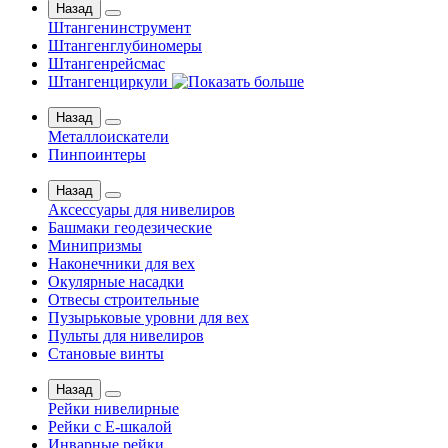
Назад
Штангенинструмент
Штангенглубиномеры
Штангенрейсмас
Штангенциркули
Назад
Металлоискатели
Пинпоинтеры
Назад
Аксессуары для нивелиров
Башмаки геодезические
Минипризмы
Наконечники для вех
Окулярные насадки
Отвесы строительные
Пузырьковые уровни для вех
Пульты для нивелиров
Становые винты
Назад
Рейки нивелирные
Рейки с Е-шкалой
Инварные рейки