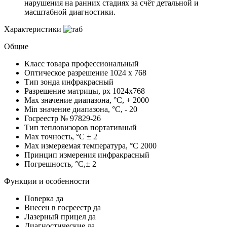
нарушения на ранних стадиях за счёт детальной и
масштабной диагностики.
Характеристики
Общие
Класс товара
профессиональный
Оптическое разрешение
1024 x 768
Тип зонда
инфракрасный
Разрешение матрицы, px
1024x768
Max значение диапазона, °C, +
2000
Min значение диапазона, °C, -
20
Госреестр №
97829-26
Тип тепловизоров
портативный
Max точность, °С
± 2
Max измеряемая температура, °С
2000
Принцип измерения
инфракрасный
Погрешность, °C,±
2
Функции и особенности
Поверка
да
Внесен в госреестр
да
Лазерный прицел
да
Диагностические
да