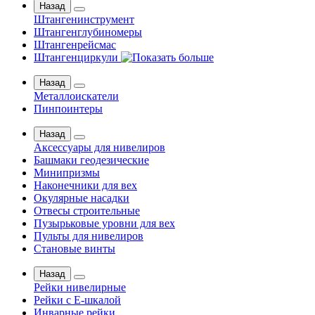
Назад
Штангенинструмент
Штангенглубиномеры
Штангенрейсмас
Штангенциркули
Назад
Металлоискатели
Пинпоинтеры
Назад
Аксессуары для нивелиров
Башмаки геодезические
Минипризмы
Наконечники для вех
Окулярные насадки
Отвесы строительные
Пузырьковые уровни для вех
Пульты для нивелиров
Становые винты
Назад
Рейки нивелирные
Рейки с Е-шкалой
Инварные рейки