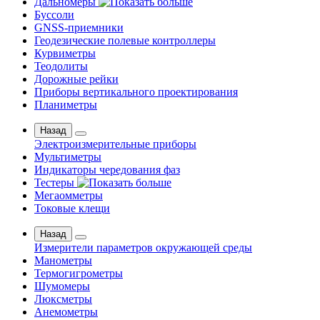
Дальномеры
Буссоли
GNSS-приемники
Геодезические полевые контроллеры
Курвиметры
Теодолиты
Дорожные рейки
Приборы вертикального проектирования
Планиметры
Назад
Электроизмерительные приборы
Мультиметры
Индикаторы чередования фаз
Тестеры
Мегаомметры
Токовые клещи
Назад
Измерители параметров окружающей среды
Манометры
Термогигрометры
Шумомеры
Люксметры
Анемометры