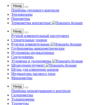
Назад
Приборы теплового контроля
Тепловизоры
Пирометры
Термометры контактные
Назад
Ручной измерительный инструмент
Строительные уровни
Рулетки измерительные
Глубиномеры микрометрические
Нутромеры индикаторные
Секундомеры
Угломеры и уклономеры
Штангенинструмент
Щупы для измерения зазоров
Индикаторы часового типа
Микрометры
Назад
Приборы неразрушающего контроля
Склерометры
Толщиномеры
Тахометры