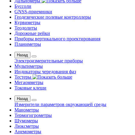
Дальномеры
Буссоли
GNSS-приемники
Геодезические полевые контроллеры
Курвиметры
Теодолиты
Дорожные рейки
Приборы вертикального проектирования
Планиметры
Назад
Электроизмерительные приборы
Мультиметры
Индикаторы чередования фаз
Тестеры
Мегаомметры
Токовые клещи
Назад
Измерители параметров окружающей среды
Манометры
Термогигрометры
Шумомеры
Люксметры
Анемометры