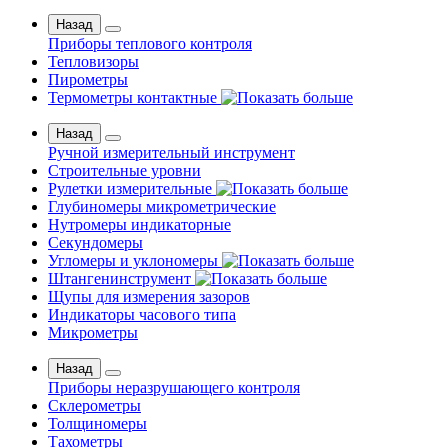
Назад
Приборы теплового контроля
Тепловизоры
Пирометры
Термометры контактные
Назад
Ручной измерительный инструмент
Строительные уровни
Рулетки измерительные
Глубиномеры микрометрические
Нутромеры индикаторные
Секундомеры
Угломеры и уклономеры
Штангенинструмент
Щупы для измерения зазоров
Индикаторы часового типа
Микрометры
Назад
Приборы неразрушающего контроля
Склерометры
Толщиномеры
Тахометры