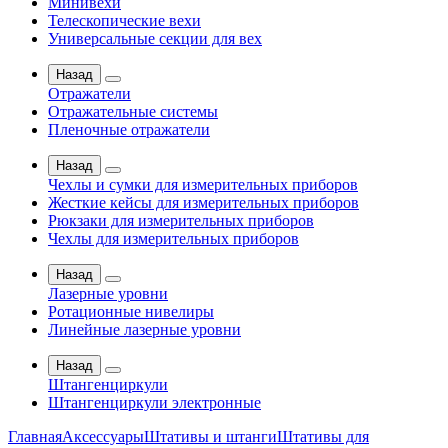
Минивехи
Телескопические вехи
Универсальные секции для вех
Назад
Отражатели
Отражательные системы
Пленочные отражатели
Назад
Чехлы и сумки для измерительных приборов
Жесткие кейсы для измерительных приборов
Рюкзаки для измерительных приборов
Чехлы для измерительных приборов
Назад
Лазерные уровни
Ротационные нивелиры
Линейные лазерные уровни
Назад
Штангенциркули
Штангенциркули электронные
Главная
Аксессуары
Штативы и штанги
Штативы для