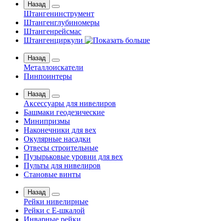
Назад
Штангенинструмент
Штангенглубиномеры
Штангенрейсмас
Штангенциркули
Назад
Металлоискатели
Пинпоинтеры
Назад
Аксессуары для нивелиров
Башмаки геодезические
Минипризмы
Наконечники для вех
Окулярные насадки
Отвесы строительные
Пузырьковые уровни для вех
Пульты для нивелиров
Становые винты
Назад
Рейки нивелирные
Рейки с Е-шкалой
Инварные рейки