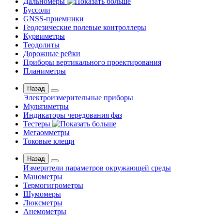
Дальномеры
Буссоли
GNSS-приемники
Геодезические полевые контроллеры
Курвиметры
Теодолиты
Дорожные рейки
Приборы вертикального проектирования
Планиметры
Назад
Электроизмерительные приборы
Мультиметры
Индикаторы чередования фаз
Тестеры
Мегаомметры
Токовые клещи
Назад
Измерители параметров окружающей среды
Манометры
Термогигрометры
Шумомеры
Люксметры
Анемометры