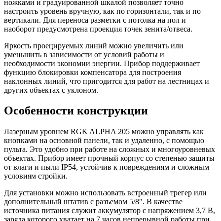
ножками и градуированной шкалой позволяет точно
настроить уровень вручную, как по горизонтали, так и по
вертикали. Для переноса разметки с потолка на пол и
наоборот предусмотрена проекция точек зенита/отвеса.
Яркость проецируемых линий можно увеличить или
уменьшить в зависимости от условий работы и
необходимости экономии энергии. Прибор поддерживает
функцию блокировки компенсатора для построения
наклонных линий, что пригодится для работ на лестницах и
других объектах с уклоном.
Особенности конструкции
Лазерным уровнем RGK ALPHA 205 можно управлять как
кнопками на основной панели, так и удаленно, с помощью
пульта. Это удобно при работе на сложных и многоуровневых
объектах. Прибор имеет прочный корпус со степенью защиты
от влаги и пыли IP54, устойчив к повреждениям и сложным
условиям стройки.
Для установки можно использовать встроенный трегер или
дополнительный штатив с разъемом 5/8". В качестве
источника питания служит аккумулятор с напряжением 3,7 В,
заряда которого хватает на 7 часов непрерывной работы при