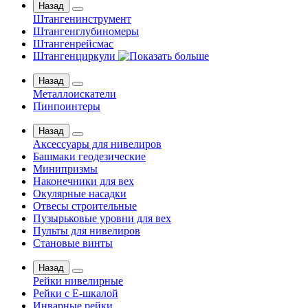
Назад
Штангенинструмент
Штангенглубиномеры
Штангенрейсмас
Штангенциркули
Назад
Металлоискатели
Пинпоинтеры
Назад
Аксессуары для нивелиров
Башмаки геодезические
Минипризмы
Наконечники для вех
Окулярные насадки
Отвесы строительные
Пузырьковые уровни для вех
Пульты для нивелиров
Становые винты
Назад
Рейки нивелирные
Рейки с Е-шкалой
Инварные рейки