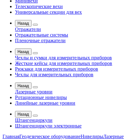
Минивехи
Телескопические вехи
Универсальные секции для вех
Назад
Отражатели
Отражательные системы
Пленочные отражатели
Назад
Чехлы и сумки для измерительных приборов
Жесткие кейсы для измерительных приборов
Рюкзаки для измерительных приборов
Чехлы для измерительных приборов
Назад
Лазерные уровни
Ротационные нивелиры
Линейные лазерные уровни
Назад
Штангенциркули
Штангенциркули электронные
Главная
Геодезическое оборудование
Нивелиры
Лазерные