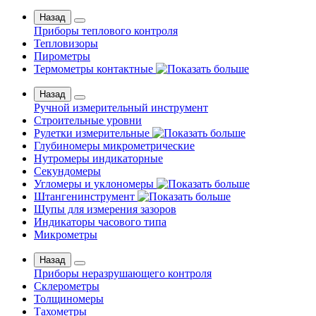
Назад
Приборы теплового контроля
Тепловизоры
Пирометры
Термометры контактные
Назад
Ручной измерительный инструмент
Строительные уровни
Рулетки измерительные
Глубиномеры микрометрические
Нутромеры индикаторные
Секундомеры
Угломеры и уклономеры
Штангенинструмент
Щупы для измерения зазоров
Индикаторы часового типа
Микрометры
Назад
Приборы неразрушающего контроля
Склерометры
Толщиномеры
Тахометры