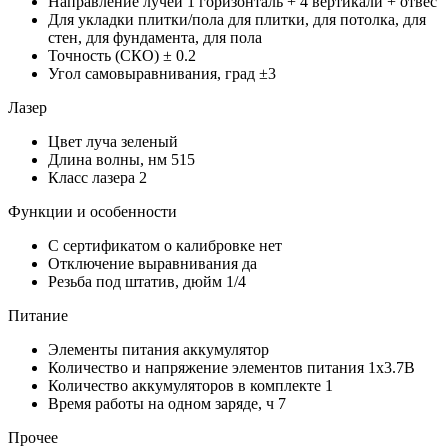
Направление лучей
1 горизонталь + 4 вертикали + отвес
Для укладки плитки/пола
для плитки, для потолка, для
стен, для фундамента, для пола
Точность (СКО)
± 0.2
Угол самовыравнивания, град
±3
Лазер
Цвет луча
зеленый
Длина волны, нм
515
Класс лазера
2
Функции и особенности
С сертификатом о калибровке
нет
Отключение выравнивания
да
Резьба под штатив, дюйм
1/4
Питание
Элементы питания
аккумулятор
Количество и напряжение элементов питания
1х3.7В
Количество аккумуляторов в комплекте
1
Время работы на одном заряде, ч
7
Прочее