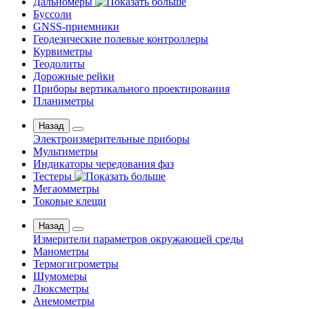
Дальномеры
Буссоли
GNSS-приемники
Геодезические полевые контроллеры
Курвиметры
Теодолиты
Дорожные рейки
Приборы вертикального проектирования
Планиметры
Назад
Электроизмерительные приборы
Мультиметры
Индикаторы чередования фаз
Тестеры
Мегаомметры
Токовые клещи
Назад
Измерители параметров окружающей среды
Манометры
Термогигрометры
Шумомеры
Люксметры
Анемометры