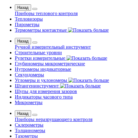
Назад
Приборы теплового контроля
Тепловизоры
Пирометры
Термометры контактные
Назад
Ручной измерительный инструмент
Строительные уровни
Рулетки измерительные
Глубиномеры микрометрические
Нутромеры индикаторные
Секундомеры
Угломеры и уклономеры
Штангенинструмент
Щупы для измерения зазоров
Индикаторы часового типа
Микрометры
Назад
Приборы неразрушающего контроля
Склерометры
Толщиномеры
Тахометры