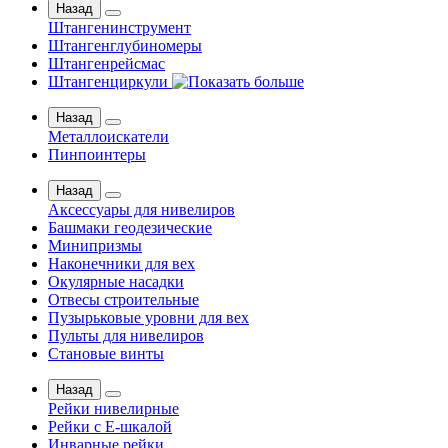
Назад
Штангенинструмент
Штангенглубиномеры
Штангенрейсмас
Штангенциркули
Назад
Металлоискатели
Пинпоинтеры
Назад
Аксессуары для нивелиров
Башмаки геодезические
Минипризмы
Наконечники для вех
Окулярные насадки
Отвесы строительные
Пузырьковые уровни для вех
Пульты для нивелиров
Становые винты
Назад
Рейки нивелирные
Рейки с Е-шкалой
Инварные рейки