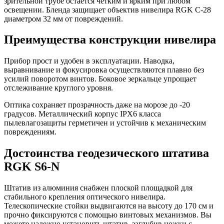
зрительной трубе остается четким и ярким при любом
освещении. Бленда защищает объектив нивелира RGK C-28
диаметром 32 мм от повреждений.
Преимущества конструкции нивелира
Прибор прост и удобен в эксплуатации. Наводка,
выравнивание и фокусировка осуществляются плавно без
усилий поворотом винтов. Боковое зеркальце упрощает
отслеживание круглого уровня.
Оптика сохраняет прозрачность даже на морозе до -20
градусов. Металлический корпус IPX6 класса
пылевлагозащиты герметичен и устойчив к механическим
повреждениям.
Достоинства геодезического штатива
RGK S6-N
Штатив из алюминия снабжен плоской площадкой для
стабильного крепления оптического нивелира.
Телескопические стойки выдвигаются на высоту до 170 см и
прочно фиксируются с помощью винтовых механизмов. Вы
можете надежно установить штатив, заглубив ножки с