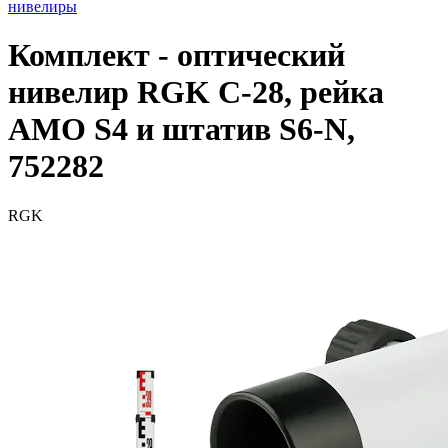
нивелиры
Комплект - оптический
нивелир RGK C-28, рейка
AMO S4 и штатив S6-N,
752282
RGK