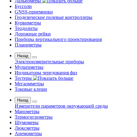
Дальномеры
Буссоли
GNSS-приемники
Геодезические полевые контроллеры
Курвиметры
Теодолиты
Дорожные рейки
Приборы вертикального проектирования
Планиметры
Назад
Электроизмерительные приборы
Мультиметры
Индикаторы чередования фаз
Тестеры
Мегаомметры
Токовые клещи
Назад
Измерители параметров окружающей среды
Манометры
Термогигрометры
Шумомеры
Люксметры
Анемометры