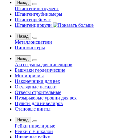
Назад
Штангенинструмент
Штангенглубиномеры
Штангенрейсмас
Штангенциркули
Назад
Металлоискатели
Пинпоинтеры
Назад
Аксессуары для нивелиров
Башмаки геодезические
Минипризмы
Наконечники для вех
Окулярные насадки
Отвесы строительные
Пузырьковые уровни для вех
Пульты для нивелиров
Становые винты
Назад
Рейки нивелирные
Рейки с Е-шкалой
Инварные рейки