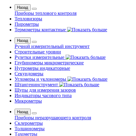
Назад
Приборы теплового контроля
Тепловизоры
Пирометры
Термометры контактные
Назад
Ручной измерительный инструмент
Строительные уровни
Рулетки измерительные
Глубиномеры микрометрические
Нутромеры индикаторные
Секундомеры
Угломеры и уклономеры
Штангенинструмент
Щупы для измерения зазоров
Индикаторы часового типа
Микрометры
Назад
Приборы неразрушающего контроля
Склерометры
Толщиномеры
Тахометры