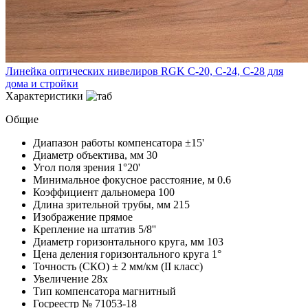
Линейка оптических нивелиров RGK C-20, C-24, C-28 для
дома и стройки
Характеристики
Общие
Диапазон работы компенсатора
±15'
Диаметр объектива, мм
30
Угол поля зрения
1°20'
Минимальное фокусное расстояние, м
0.6
Коэффициент дальномера
100
Длина зрительной трубы, мм
215
Изображение
прямое
Крепление на штатив
5/8''
Диаметр горизонтального круга, мм
103
Цена деления горизонтального круга
1°
Точность (СКО)
± 2 мм/км (II класс)
Увеличение
28x
Тип компенсатора
магнитный
Госреестр №
71053-18