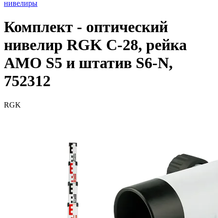
нивелиры
Комплект - оптический
нивелир RGK C-28, рейка
AMO S5 и штатив S6-N,
752312
RGK