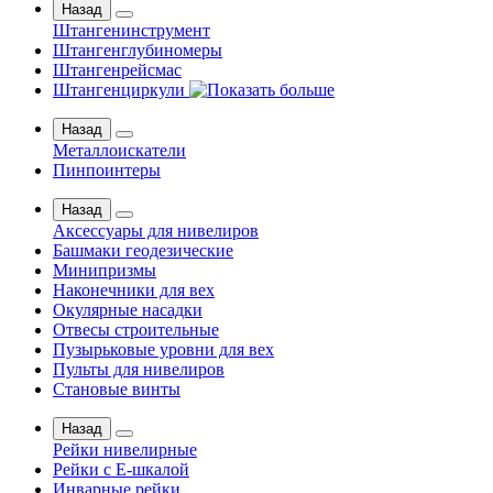
Назад
Штангенинструмент
Штангенглубиномеры
Штангенрейсмас
Штангенциркули
Назад
Металлоискатели
Пинпоинтеры
Назад
Аксессуары для нивелиров
Башмаки геодезические
Минипризмы
Наконечники для вех
Окулярные насадки
Отвесы строительные
Пузырьковые уровни для вех
Пульты для нивелиров
Становые винты
Назад
Рейки нивелирные
Рейки с Е-шкалой
Инварные рейки