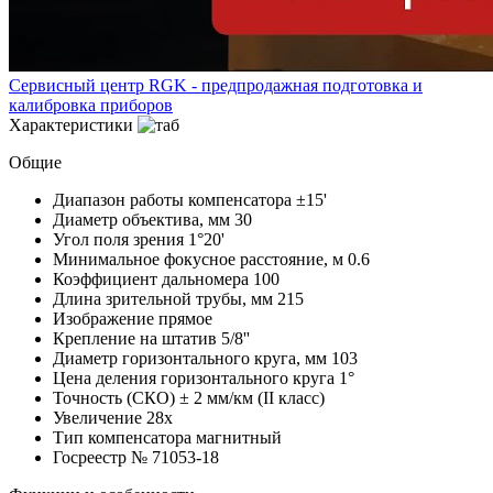
Сервисный центр RGK - предпродажная подготовка и
калибровка приборов
Характеристики
Общие
Диапазон работы компенсатора
±15'
Диаметр объектива, мм
30
Угол поля зрения
1°20'
Минимальное фокусное расстояние, м
0.6
Коэффициент дальномера
100
Длина зрительной трубы, мм
215
Изображение
прямое
Крепление на штатив
5/8''
Диаметр горизонтального круга, мм
103
Цена деления горизонтального круга
1°
Точность (СКО)
± 2 мм/км (II класс)
Увеличение
28x
Тип компенсатора
магнитный
Госреестр №
71053-18