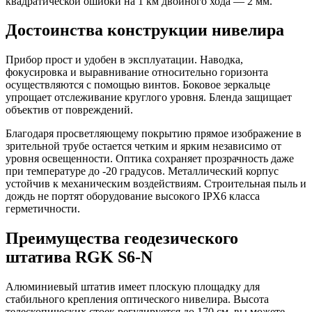
квадратической ошибки на 1 км двойного хода — 2 мм.
Достоинства конструкции нивелира
Прибор прост и удобен в эксплуатации. Наводка,
фокусировка и выравнивание относительно горизонта
осуществляются с помощью винтов. Боковое зеркальце
упрощает отслеживание круглого уровня. Бленда защищает
объектив от повреждений.
Благодаря просветляющему покрытию прямое изображение в
зрительной трубе остается четким и ярким независимо от
уровня освещенности. Оптика сохраняет прозрачность даже
при температуре до -20 градусов. Металлический корпус
устойчив к механическим воздействиям. Строительная пыль и
дождь не портят оборудование высокого IPX6 класса
герметичности.
Преимущества геодезического
штатива RGK S6-N
Алюминиевый штатив имеет плоскую площадку для
стабильного крепления оптического нивелира. Высота
телескопических стоек регулируется до 170 см, вы можете