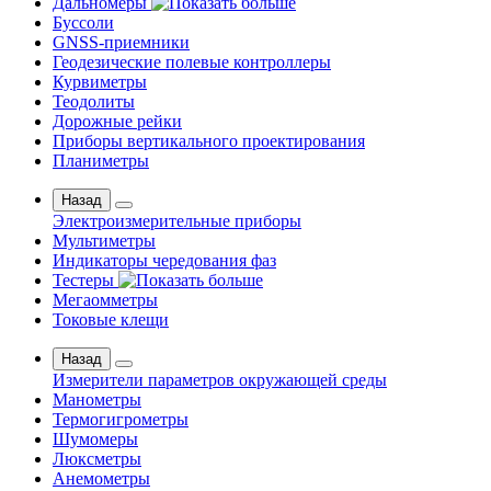
Дальномеры
Буссоли
GNSS-приемники
Геодезические полевые контроллеры
Курвиметры
Теодолиты
Дорожные рейки
Приборы вертикального проектирования
Планиметры
Назад
Электроизмерительные приборы
Мультиметры
Индикаторы чередования фаз
Тестеры
Мегаомметры
Токовые клещи
Назад
Измерители параметров окружающей среды
Манометры
Термогигрометры
Шумомеры
Люксметры
Анемометры