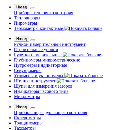
Назад
Приборы теплового контроля
Тепловизоры
Пирометры
Термометры контактные
Назад
Ручной измерительный инструмент
Строительные уровни
Рулетки измерительные
Глубиномеры микрометрические
Нутромеры индикаторные
Секундомеры
Угломеры и уклономеры
Штангенинструмент
Щупы для измерения зазоров
Индикаторы часового типа
Микрометры
Назад
Приборы неразрушающего контроля
Склерометры
Толщиномеры
Тахометры