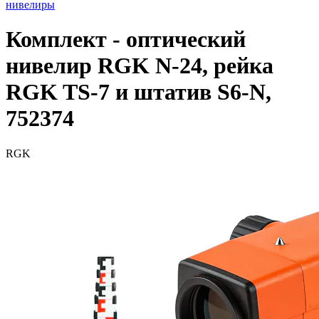
нивелиры
Комплект - оптический
нивелир RGK N-24, рейка
RGK TS-7 и штатив S6-N,
752374
RGK