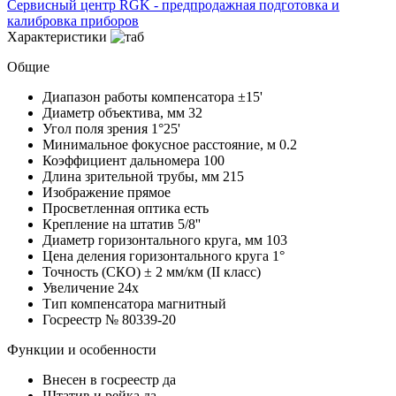
Сервисный центр RGK - предпродажная подготовка и
калибровка приборов
Характеристики
Общие
Диапазон работы компенсатора
±15'
Диаметр объектива, мм
32
Угол поля зрения
1°25'
Минимальное фокусное расстояние, м
0.2
Коэффициент дальномера
100
Длина зрительной трубы, мм
215
Изображение
прямое
Просветленная оптика
есть
Крепление на штатив
5/8''
Диаметр горизонтального круга, мм
103
Цена деления горизонтального круга
1°
Точность (СКО)
± 2 мм/км (II класс)
Увеличение
24x
Тип компенсатора
магнитный
Госреестр №
80339-20
Функции и особенности
Внесен в госреестр
да
Штатив и рейка
да