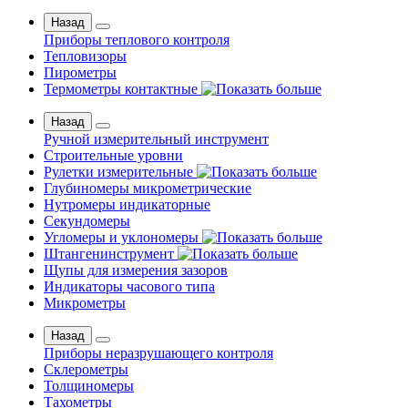
Назад
Приборы теплового контроля
Тепловизоры
Пирометры
Термометры контактные
Назад
Ручной измерительный инструмент
Строительные уровни
Рулетки измерительные
Глубиномеры микрометрические
Нутромеры индикаторные
Секундомеры
Угломеры и уклономеры
Штангенинструмент
Щупы для измерения зазоров
Индикаторы часового типа
Микрометры
Назад
Приборы неразрушающего контроля
Склерометры
Толщиномеры
Тахометры