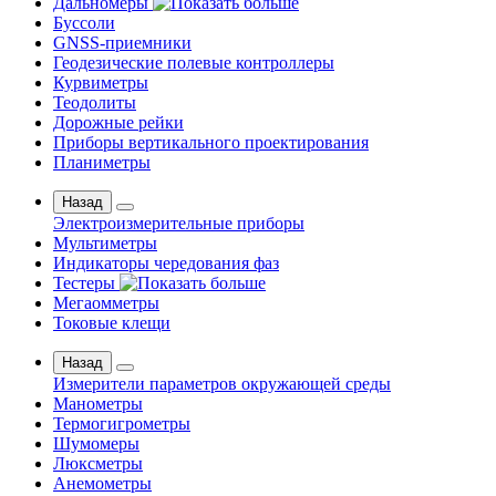
Дальномеры
Буссоли
GNSS-приемники
Геодезические полевые контроллеры
Курвиметры
Теодолиты
Дорожные рейки
Приборы вертикального проектирования
Планиметры
Назад
Электроизмерительные приборы
Мультиметры
Индикаторы чередования фаз
Тестеры
Мегаомметры
Токовые клещи
Назад
Измерители параметров окружающей среды
Манометры
Термогигрометры
Шумомеры
Люксметры
Анемометры