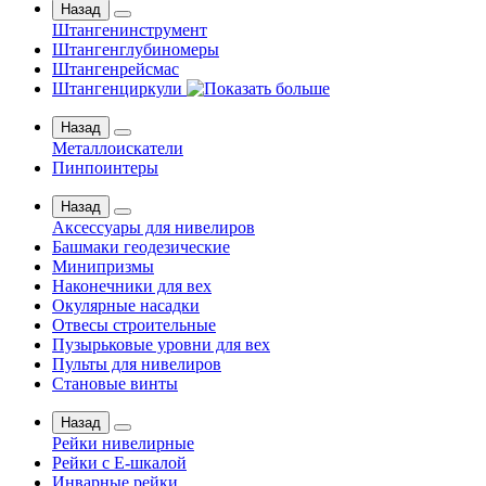
Назад
Штангенинструмент
Штангенглубиномеры
Штангенрейсмас
Штангенциркули
Назад
Металлоискатели
Пинпоинтеры
Назад
Аксессуары для нивелиров
Башмаки геодезические
Минипризмы
Наконечники для вех
Окулярные насадки
Отвесы строительные
Пузырьковые уровни для вех
Пульты для нивелиров
Становые винты
Назад
Рейки нивелирные
Рейки с Е-шкалой
Инварные рейки