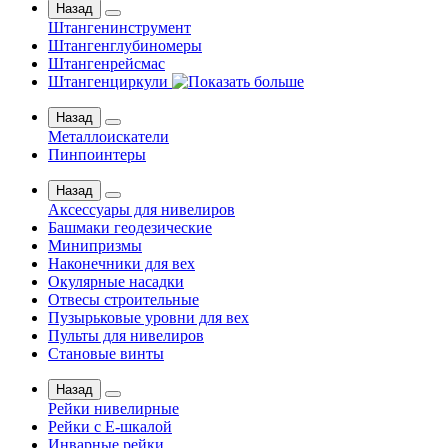
Назад
Штангенинструмент
Штангенглубиномеры
Штангенрейсмас
Штангенциркули
Назад
Металлоискатели
Пинпоинтеры
Назад
Аксессуары для нивелиров
Башмаки геодезические
Минипризмы
Наконечники для вех
Окулярные насадки
Отвесы строительные
Пузырьковые уровни для вех
Пульты для нивелиров
Становые винты
Назад
Рейки нивелирные
Рейки с Е-шкалой
Инварные рейки