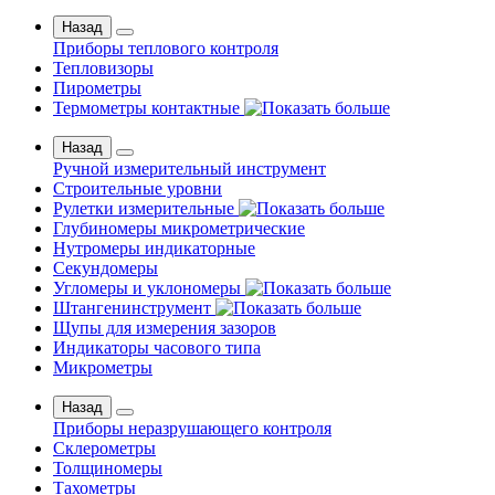
Назад
Приборы теплового контроля
Тепловизоры
Пирометры
Термометры контактные
Назад
Ручной измерительный инструмент
Строительные уровни
Рулетки измерительные
Глубиномеры микрометрические
Нутромеры индикаторные
Секундомеры
Угломеры и уклономеры
Штангенинструмент
Щупы для измерения зазоров
Индикаторы часового типа
Микрометры
Назад
Приборы неразрушающего контроля
Склерометры
Толщиномеры
Тахометры