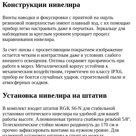
Конструкции нивелира
Винты наводки и фокусировки с приятной на ощупь
резиновой поверхностью имеют плавный ход, с их помощью
прибор легко настраивать даже в перчатках. Зеркальце для
наблюдения за круглым уровнем упрощает процесс
выравнивания нивелира.
За счет линзы с просветляющим покрытием изображение
остается четким и контрастным даже в условиях слабого
внешнего освещения. Оптика сохраняет прозрачность при
работе в мороз. Металлический корпус устойчив к
механическим воздействиям, герметичен по классу IPX6,
прибор не боится случайных ударов, строительной пыли и
атмосферных осадков.
Установка нивелира на штатив
В комплект входит штатив RGK S6-N для стабильной
установки оптического нивелира на удобной для вашей
работы высоте. Алюминиевая тренога снабжена резьбой 5/8''.
Телескопические стойки можно раздвинуть до 170 см и
прочно зафиксировать винтами на нужном уровне. Для
надежной установки штатива в грунт на ножках