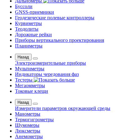
Дальномеры
Буссоли
GNSS-приемники
Геодезические полевые контроллеры
Курвиметры
Теодолиты
Дорожные рейки
Приборы вертикального проектирования
Планиметры
Назад
Электроизмерительные приборы
Мультиметры
Индикаторы чередования фаз
Тестеры
Мегаомметры
Токовые клещи
Назад
Измерители параметров окружающей среды
Манометры
Термогигрометры
Шумомеры
Люксметры
Анемометры