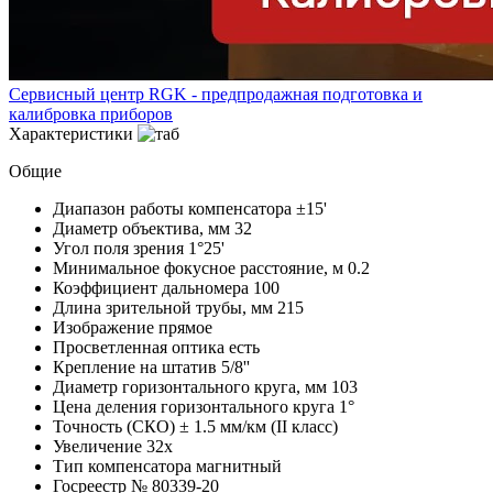
Сервисный центр RGK - предпродажная подготовка и
калибровка приборов
Характеристики
Общие
Диапазон работы компенсатора
±15'
Диаметр объектива, мм
32
Угол поля зрения
1°25'
Минимальное фокусное расстояние, м
0.2
Коэффициент дальномера
100
Длина зрительной трубы, мм
215
Изображение
прямое
Просветленная оптика
есть
Крепление на штатив
5/8''
Диаметр горизонтального круга, мм
103
Цена деления горизонтального круга
1°
Точность (СКО)
± 1.5 мм/км (II класс)
Увеличение
32x
Тип компенсатора
магнитный
Госреестр №
80339-20